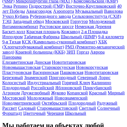
(ЧМР)
Микрохирургии глаза (МХГ)
Комсомольский (КМР)
Энка
Репино
Гидрострой (ГМР)
Восточно-Кругликовский
40
лет Победы
Авиагородок
Аэропорта
Музыкальный
Вавилова
Учхоз Кубань
Рубероидного завода
Сельхозинститута (СХИ)
ТЭЦ
Западный обход
Московский
Горхутор
Молодежный
Витаминкомбинат
Ростовское шоссе
Немецкая Деревня
Баскет-холл
Красная площадь
Кожзавод
2-я Площадка
Ипподром
Табачная Фабрика
Школьный (ШМР)
9-й километр
9-я Тихая
КСК (Камвольно-суконный комбинат)
ХБК
(Хлопчатобумажный комбинат)
РМЗ (Ремонтно-механический
завод)
Краевой больницы (ККБ)
ЗИП
Горгаз
Аврора
Панорама
Елизаветинская
Динская
Новотитаровская
Новомышастовская
Старокорсунская
Новокорсунская
Пластуновская
Васюринская
Пашковская
Новотитаровская
Березовый
Знаменский
Пригородный
Северный
Лорис
Колосистый
Индустриальный
Горячий Ключ
Калинино
Плодородный
Российский
Яблоновский
Прикубанский
Агроном
Дружелюбный
Жуково
Копанской
Красный
Мирный
Мостовской
Молодежный
Новознаменский
Новодмитриевский
Октябрьский
Плодородный
Радужный
Рассвет
Садовый
Старомышастовский
Светлый
Солнечный
Форштадт
Цветочный
Черешня
Школьный
Мы работаем на объектах любой