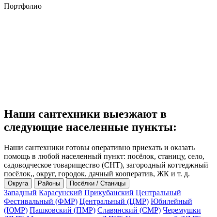
Портфолио
Наши сантехники выезжают в
следующие населенные пункты:
Наши сантехники готовы оперативно приехать и оказать
помощь в любой населенный пункт: посёлок, станицу, село,
садоводческое товарищество (СНТ), загородный коттеджный
посёлок,, округ, городок, дачный кооператив, ЖК и т. д.
Округа
Районы
Посёлки / Станицы
Западный
Карасунский
Прикубанский
Центральный
Фестивальный (ФМР)
Центральный (ЦМР)
Юбилейный
(ЮМР)
Пашковский (ПМР)
Славянский (СМР)
Черемушки