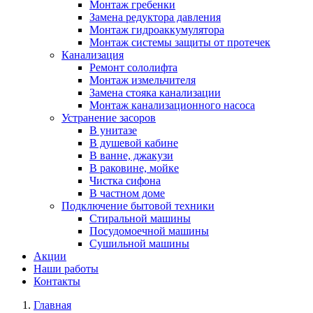
Монтаж гребенки
Замена редуктора давления
Монтаж гидроаккумулятора
Монтаж системы защиты от протечек
Канализация
Ремонт сололифта
Монтаж измельчителя
Замена стояка канализации
Монтаж канализационного насоса
Устранение засоров
В унитазе
В душевой кабине
В ванне, джакузи
В раковине, мойке
Чистка сифона
В частном доме
Подключение бытовой техники
Стиральной машины
Посудомоечной машины
Сушильной машины
Акции
Наши работы
Контакты
Главная