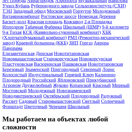
лет Победы
Авиагородок
Аэропорта
Музыкальный
Вавилова
Учхоз Кубань
Рубероидного завода
Сельхозинститута (СХИ)
ТЭЦ
Западный обход
Московский
Горхутор
Молодежный
Витаминкомбинат
Ростовское шоссе
Немецкая Деревня
Баскет-холл
Красная площадь
Кожзавод
2-я Площадка
Ипподром
Табачная Фабрика
Школьный (ШМР)
9-й километр
9-я Тихая
КСК (Камвольно-суконный комбинат)
ХБК
(Хлопчатобумажный комбинат)
РМЗ (Ремонтно-механический
завод)
Краевой больницы (ККБ)
ЗИП
Горгаз
Аврора
Панорама
Елизаветинская
Динская
Новотитаровская
Новомышастовская
Старокорсунская
Новокорсунская
Пластуновская
Васюринская
Пашковская
Новотитаровская
Березовый
Знаменский
Пригородный
Северный
Лорис
Колосистый
Индустриальный
Горячий Ключ
Калинино
Плодородный
Российский
Яблоновский
Прикубанский
Агроном
Дружелюбный
Жуково
Копанской
Красный
Мирный
Мостовской
Молодежный
Новознаменский
Новодмитриевский
Октябрьский
Плодородный
Радужный
Рассвет
Садовый
Старомышастовский
Светлый
Солнечный
Форштадт
Цветочный
Черешня
Школьный
Мы работаем на объектах любой
сложности