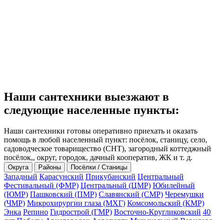
Наши сантехники выезжают в
следующие населенные пункты:
Наши сантехники готовы оперативно приехать и оказать
помощь в любой населенный пункт: посёлок, станицу, село,
садоводческое товарищество (СНТ), загородный коттеджный
посёлок,, округ, городок, дачный кооператив, ЖК и т. д.
Округа
Районы
Посёлки / Станицы
Западный
Карасунский
Прикубанский
Центральный
Фестивальный (ФМР)
Центральный (ЦМР)
Юбилейный
(ЮМР)
Пашковский (ПМР)
Славянский (СМР)
Черемушки
(ЧМР)
Микрохирургии глаза (МХГ)
Комсомольский (КМР)
Энка
Репино
Гидрострой (ГМР)
Восточно-Кругликовский
40