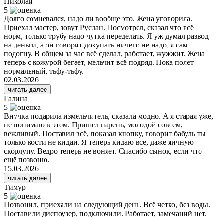
Николай
5
Долго сомневался, надо ли вообще это. Жена уговорила.
Приехал мастер, зовут Руслан. Посмотрел, сказал что всё
норм, только трубу надо чутка переделать. Я уж думал развод
на деньги, а он говорит докупать ничего не надо, я сам
подогну. В общем за час всё сделал, работает, жужжит. Жена
теперь с кожурой бегает, мельчит всё подряд. Пока полет
нормальный, тьфу-тьфу.
02.03.2026
читать далее
Галина
5
Внучка подарила измельчитель, сказала модно. А я старая уже,
не понимаю в этом. Пришел парень, молодой совсем,
вежливый. Поставил всё, показал кнопку, говорит бабуль ты
только кости не кидай. Я теперь кидаю всё, даже яичную
скорлупу. Ведро теперь не воняет. Спасибо сынок, если что
ещё позвоню.
15.03.2026
читать далее
Тимур
5
Позвонил, приехали на следующий день. Всё четко, без воды.
Поставили диспоузер, подключили. Работает, замечаний нет.