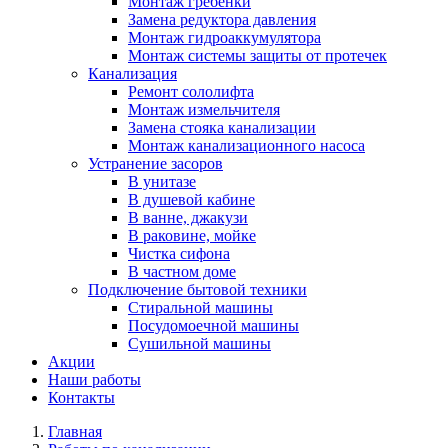
Монтаж гребенки
Замена редуктора давления
Монтаж гидроаккумулятора
Монтаж системы защиты от протечек
Канализация
Ремонт сололифта
Монтаж измельчителя
Замена стояка канализации
Монтаж канализационного насоса
Устранение засоров
В унитазе
В душевой кабине
В ванне, джакузи
В раковине, мойке
Чистка сифона
В частном доме
Подключение бытовой техники
Стиральной машины
Посудомоечной машины
Сушильной машины
Акции
Наши работы
Контакты
Главная